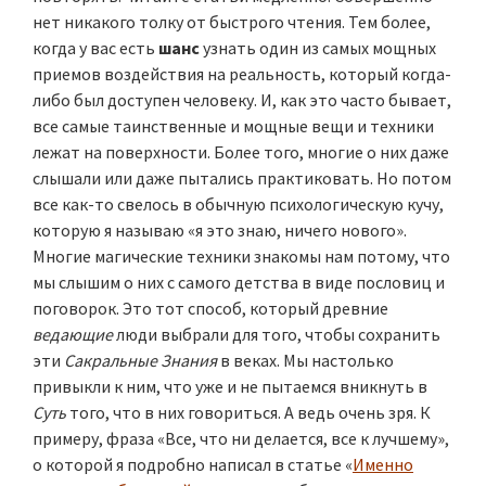
нет никакого толку от быстрого чтения. Тем более,
когда у вас есть
шанс
узнать один из самых мощных
приемов воздействия на реальность, который когда-
либо был доступен человеку. И, как это часто бывает,
все самые таинственные и мощные вещи и техники
лежат на поверхности. Более того, многие о них даже
слышали или даже пытались практиковать. Но потом
все как-то свелось в обычную психологическую кучу,
которую я называю «я это знаю, ничего нового».
Многие магические техники знакомы нам потому, что
мы слышим о них с самого детства в виде пословиц и
поговорок. Это тот способ, который древние
ведающие
люди выбрали для того, чтобы сохранить
эти
Сакральные Знания
в веках. Мы настолько
привыкли к ним, что уже и не пытаемся вникнуть в
Суть
того, что в них говориться. А ведь очень зря. К
примеру, фраза «Все, что ни делается, все к лучшему»,
о которой я подробно написал в статье «
Именно