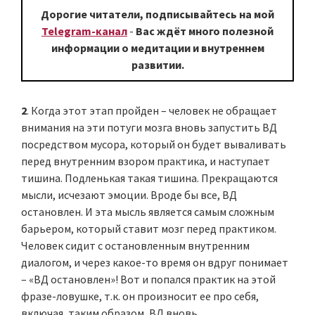
Дорогие читатели, подписывайтесь на мой
Telegram-канал
-
Вас ждёт много полезной
информации о медитации и внутреннем
развитии.
2
. Когда этот этап пройден – человек не обращает
внимания на эти потуги мозга вновь запустить ВД
посредством мусора, который он будет вываливать
перед внутренним взором практика, и наступает
тишина. Подленькая такая тишина. Прекращаются
мысли, исчезают эмоции. Вроде бы все, ВД
остановлен. И эта мысль является самым сложным
барьером, который ставит мозг перед практиком.
Человек сидит с остановленным внутренним
диалогом, и через какое-то время он вдруг понимает
– «ВД остановлен»! Вот и попался практик на этой
фразе-ловушке, т.к. он произносит ее про себя,
включая, таким образом, ВД вновь.