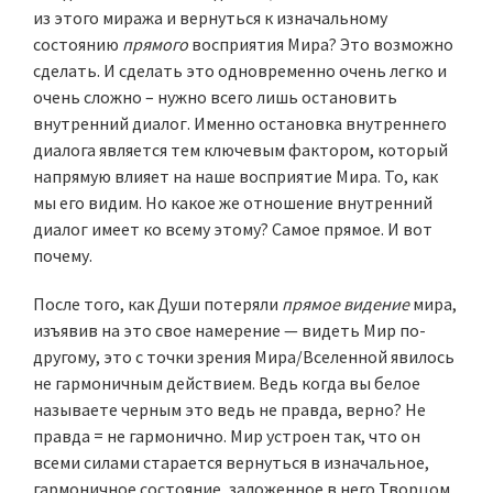
из этого миража и вернуться к изначальному
состоянию
прямого
восприятия Мира? Это возможно
сделать. И сделать это одновременно очень легко и
очень сложно – нужно всего лишь остановить
внутренний диалог. Именно остановка внутреннего
диалога является тем ключевым фактором, который
напрямую влияет на наше восприятие Мира. То, как
мы его видим. Но какое же отношение внутренний
диалог имеет ко всему этому? Самое прямое. И вот
почему.
После того, как Души потеряли
прямое видение
мира,
изъявив на это свое намерение — видеть Мир по-
другому, это с точки зрения Мира/Вселенной явилось
не гармоничным действием. Ведь когда вы белое
называете черным это ведь не правда, верно? Не
правда = не гармонично. Мир устроен так, что он
всеми силами старается вернуться в изначальное,
гармоничное состояние, заложенное в него Творцом.