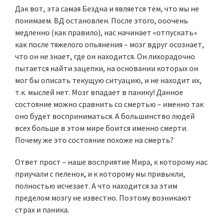
Дак вот, эта самая Бездна и является тем, что мы не
понимаем. ВД остановлен. После этого, ооочень
медленно (как правило), нас начинает «отпускать»
как после тяжелого опьянения – мозг вдруг осознает,
что он не знает, где он находится. Он лихорадочно
пытается найти зацепки, на основании которых он
мог бы описать текущую ситуацию, и не находит их,
т.к. мыслей нет. Мозг впадает в панику! Данное
состояние можно сравнить со смертью – именно так
оно будет восприниматься. А большинство людей
всех больше в этом мире боится именно смерти.
Почему же это состояние похоже на смерть?
Ответ прост – наше восприятие Мира, к которому нас
приучали с пеленок, и к которому мы привыкли,
полностью исчезает. А что находится за этим
пределом мозгу не известно. Поэтому возникают
страх и паника.