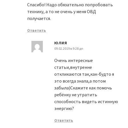
Спасибо! Надо обязательно попробовать
технику, а то не очень у меня ОВД
получается.
Ответить
ЮЛИЯ
09.02.2019 в 9:28 дп
Очень интересные
статьи,внутренне
откликаются так,как-будто я
это всегда знала,а потом
забыла)Скажите как помочь
ребёнку не утратить
способность видеть истинную
энергию?
Ответить