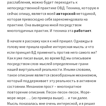
расслабления, можно будет переходить к
непосредственной практике ОВД. Техника, которую я
сейчас опишу, является моей
авторской
методикой,
которая превосходно себя зарекомендовала на
практике. Она выведена мной посредством
многогодичных практик. И техника эта
работает
.
В начале я расскажу как я к ней пришел. Однажды в
голову мне пришла крайне интересная мысль: а что
если принцип ВД применить против него самого же?
Как я уже писал выше, во время ВД мы описываем
посредством слов-мыслей определенные грани
нашей виртуальной реальности. Иными словами,
такое описание является своеобразным механизмом,
который поддерживает эту реальность в активном
состоянии. Механизм прост – многократное
повторение описания. Песок-песок-песок.. Море-
море-море….. (из примера выше)… и так далее.
Мысль показалась мне очень интересной, и я решил