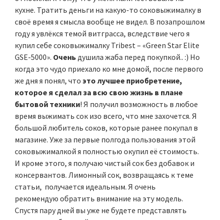
кухне. Тратить деньги на какую-то соковыжималку в
своё время я смысла вообще не видел. В позапрошлом
году я увлёкся темой витграсса, вследствие чего я
купил себе соковыжималку Tribest – «Green Star Elite
GSE-5000».
Очень
душила жаба перед покупкой.. :) Но
когда это чудо приехало ко мне домой, после первого
же дня я понял, что
это лучшее приобретение,
которое я сделал за всю свою жизнь в плане
бытовой техники
! Я получил возможность в любое
время выжимать сок изо всего, что мне захочется. Я
большой любитель соков, которые ранее покупал в
магазине. Уже за первые полгода пользования этой
соковыжималкой я полностью окупил её стоимость.
И кроме этого, я получаю чистый сок без добавок и
консервантов. Лимонный сок, возвращаясь к теме
статьи, получается идеальным. Я очень
рекомендую обратить внимание на эту модель.
Спустя пару дней вы уже не будете представлять