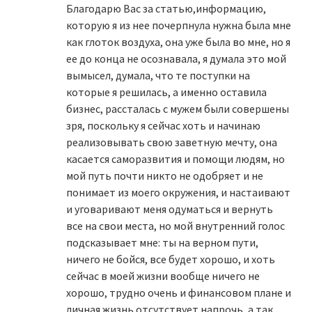
Благодарю Вас за статью,информацию,
которую я из нее почерпнула нужна была мне
как глоток воздуха, она уже была во мне, но я
ее до конца не осознавала, я думала это мой
вымысел, думала, что те поступки на
которые я решилась, а именно оставила
бизнес, рассталась с мужем были совершены
зря, поскольку я сейчас хоть и начинаю
реализовывать свою заветную мечту, она
касается саморазвития и помощи людям, но
мой путь почти никто не одобряет и не
понимает из моего окружения, и настаивают
и уговаривают меня одуматься и вернуть
все на свои места, но мой внутренний голос
подсказывает мне: ты на верном пути,
ничего не бойся, все будет хорошо, и хоть
сейчас в моей жизни вообще ничего не
хорошо, трудно очень и финансовом плане и
личная жизнь отсутствует напрочь, а так