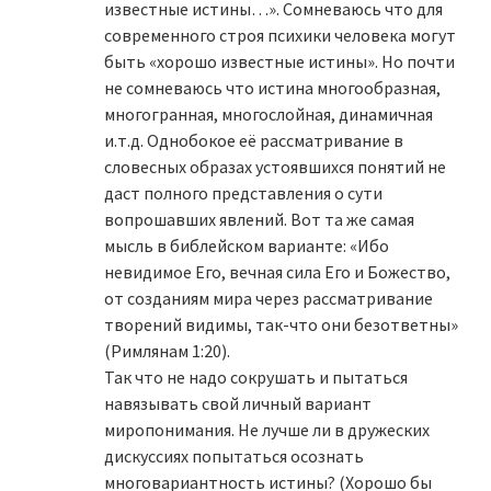
известные истины…». Сомневаюсь что для
современного строя психики человека могут
быть «хорошо известные истины». Но почти
не сомневаюсь что истина многообразная,
многогранная, многослойная, динамичная
и.т.д. Однобокое её рассматривание в
словесных образах устоявшихся понятий не
даст полного представления о сути
вопрошавших явлений. Вот та же самая
мысль в библейском варианте: «Ибо
невидимое Его, вечная сила Его и Божество,
от созданиям мира через рассматривание
творений видимы, так-что они безответны»
(Римлянам 1:20).
Так что не надо сокрушать и пытаться
навязывать свой личный вариант
миропонимания. Не лучше ли в дружеских
дискуссиях попытаться осознать
многовариантность истины? (Хорошо бы