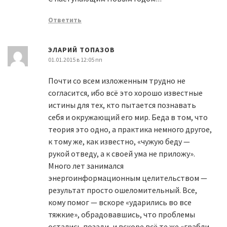
Ответить
ЭЛАРИЙ ТОПАЗОВ
01.01.2015 в 12:05 пп
Почти со всем изложенным трудно не
согласится, ибо всё это хорошо известные
истины для тех, кто пытается познавать
себя и окружающий его мир. Беда в том, что
теория это одно, а практика немного другое,
к тому же, как известно, «чужую беду —
рукой отведу, а к своей ума не приложу».
Много лет занимался
энергоинформационным целительством —
результат просто ошеломительный. Все,
кому помог — вскоре «ударились во все
тяжкие», обрадовавшись, что проблемы
остались позади, и вскоре всё те же «грабли