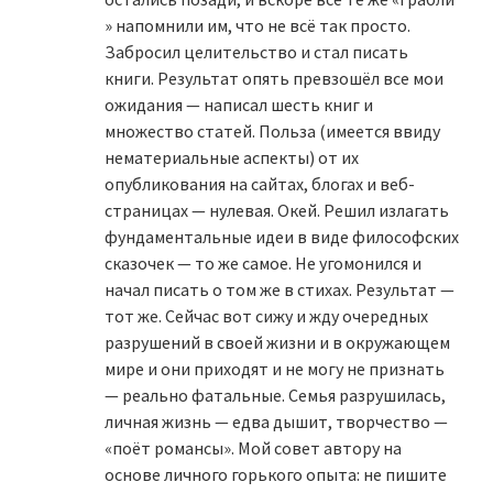
» напомнили им, что не всё так просто.
Забросил целительство и стал писать
книги. Результат опять превзошёл все мои
ожидания — написал шесть книг и
множество статей. Польза (имеется ввиду
нематериальные аспекты) от их
опубликования на сайтах, блогах и веб-
страницах — нулевая. Окей. Решил излагать
фундаментальные идеи в виде философских
сказочек — то же самое. Не угомонился и
начал писать о том же в стихах. Результат —
тот же. Сейчас вот сижу и жду очередных
разрушений в своей жизни и в окружающем
мире и они приходят и не могу не признать
— реально фатальные. Семья разрушилась,
личная жизнь — едва дышит, творчество —
«поёт романсы». Мой совет автору на
основе личного горького опыта: не пишите