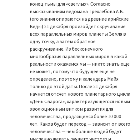
конец тьмы для «светлых». Согласно
высказываниям ведомана Трехлебова А.В.
(его знания опираются на древние арийские
Веды) 21 декабря произойдет скручивание
всех параллельных миров планеты Земля в
одну точку, а затем обратное
раскручивание. Из бесконечного
многообразия параллельных миров в какой
реальности окажемся мы — никто знать еще
не может, потому что будущее еще не
определено, поэтому и календарь Майя
только до этой даты. После 21 декабря
начнется отсчет нового планетарного цикла
«День Сварога», характеризующегося новым
эволюционным витком развития для
человечества, продлящемся более 10 000
лет. Каков будет переход — зависит от всего
человечества — чем больше людей будут
мысленно желать лучшего чистого и