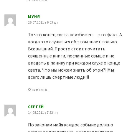
МУНЯ
26.07.2011 в 6:03 дп
То что конец света неизбежен — это факт. А
когда это случиться об этом знает только
Всевышний. Просто стоит почитать
священные книги, посланные свыше и не
впадать в панику при каждом слухе о конце
света. Что мы можем знать об этом?! Мы
всего лишь смертные люди!!!
Ответить
СЕРГЕЙ
14.08.2011 в 7:22 пп
По законам майя каждое собыие должно
когдато повторяться, а так как каледарь