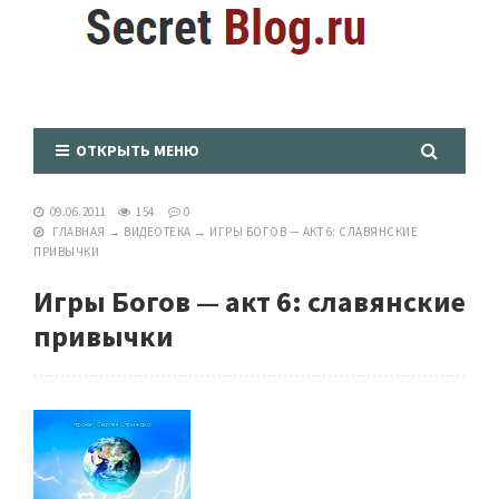
ОТКРЫТЬ МЕНЮ
09.06.2011
154
0
ГЛАВНАЯ
→
ВИДЕОТЕКА
→
ИГРЫ БОГОВ — АКТ 6: СЛАВЯНСКИЕ
ПРИВЫЧКИ
Игры Богов — акт 6: славянские
привычки