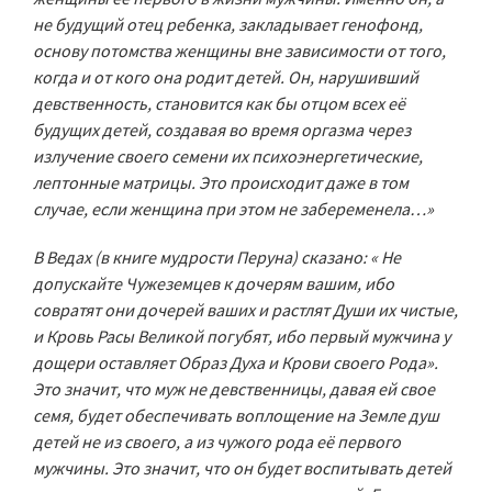
не будущий отец ребенка, закладывает генофонд,
основу потомства женщины вне зависимости от того,
когда и от кого она родит детей. Он, нарушивший
девственность, становится как бы отцом всех её
будущих детей, создавая во время оргазма через
излучение своего семени их психоэнергетические,
лептонные матрицы. Это происходит даже в том
случае, если женщина при этом не забеременела…»
В Ведах (в книге мудрости Перуна) сказано: « Не
допускайте Чужеземцев к дочерям вашим, ибо
совратят они дочерей ваших и растлят Души их чистые,
и Кровь Расы Великой погубят, ибо первый мужчина у
дощери оставляет Образ Духа и Крови своего Рода».
Это значит, что муж не девственницы, давая ей свое
семя, будет обеспечивать воплощение на Земле душ
детей не из своего, а из чужого рода её первого
мужчины. Это значит, что он будет воспитывать детей