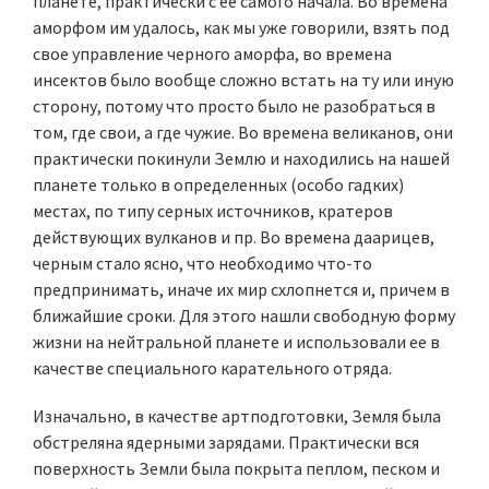
планете, практически с ее самого начала. Во времена
аморфом им удалось, как мы уже говорили, взять под
свое управление черного аморфа, во времена
инсектов было вообще сложно встать на ту или иную
сторону, потому что просто было не разобраться в
том, где свои, а где чужие. Во времена великанов, они
практически покинули Землю и находились на нашей
планете только в определенных (особо гадких)
местах, по типу серных источников, кратеров
действующих вулканов и пр. Во времена даарицев,
черным стало ясно, что необходимо что-то
предпринимать, иначе их мир схлопнется и, причем в
ближайшие сроки. Для этого нашли свободную форму
жизни на нейтральной планете и использовали ее в
качестве специального карательного отряда.
Изначально, в качестве артподготовки, Земля была
обстреляна ядерными зарядами. Практически вся
поверхность Земли была покрыта пеплом, песком и