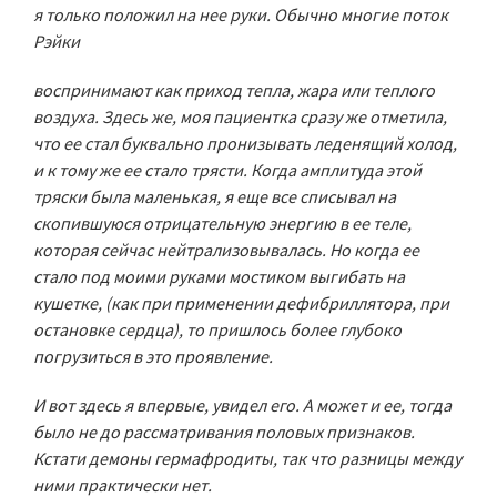
я только положил на нее руки. Обычно многие поток
Рэйки
воспринимают как приход тепла, жара или теплого
воздуха. Здесь же, моя пациентка сразу же отметила,
что ее стал буквально пронизывать леденящий холод,
и к тому же ее стало трясти. Когда амплитуда этой
тряски была маленькая, я еще все списывал на
скопившуюся отрицательную энергию в ее теле,
которая сейчас нейтрализовывалась. Но когда ее
стало под моими руками мостиком выгибать на
кушетке, (как при применении дефибриллятора, при
остановке сердца), то пришлось более глубоко
погрузиться в это проявление.
И вот здесь я впервые, увидел его. А может и ее, тогда
было не до рассматривания половых признаков.
Кстати демоны гермафродиты, так что разницы между
ними практически нет.