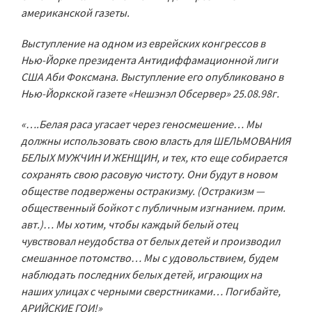
американской газеты.
Выступление на одном из еврейских конгрессов в
Нью-Йорке президента Антидиффамационной лиги
США Аби Фоксмана. Выступление его опубликовано в
Нью-Йоркской газете «Нешэнэл Обсервер» 25.08.98г.
«….Белая раса угасает через геносмешение… Мы
должны использовать свою власть для ШЕЛЬМОВАНИЯ
БЕЛЫХ МУЖЧИН И ЖЕНЩИН, и тех, кто еще собирается
сохранять свою расовую чистоту. Они будут в новом
обществе подвержены остракизму. (Остракизм —
общественный бойкот с публичным изгнанием. прим.
авт.)… Мы хотим, чтобы каждый белый отец
чувствовал неудобства от белых детей и производил
смешанное потомство… Мы с удовольствием, будем
наблюдать последних белых детей, играющих на
наших улицах с черными сверстниками… Погибайте,
АРИЙСКИЕ ГОИ!»