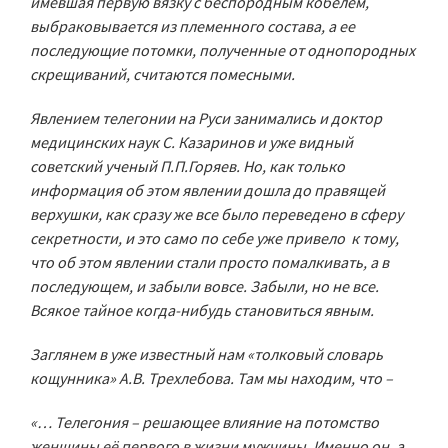
имевшая первую вязку с беспородным кобелем,
выбраковывается из племенного состава, а ее
последующие потомки, полученные от однопородных
скрещиваний, считаются помесными.
Явлением телегонии на Руси занимались и доктор
медицинских наук С. Казаринов и уже видный
советский ученый П.П.Горяев. Но, как только
информация об этом явлении дошла до правящей
верхушки, как сразу же все было переведено в сферу
секретности, и это само по себе уже привело к тому,
что об этом явлении стали просто помалкивать, а в
последующем, и забыли вовсе. Забыли, но не все.
Всякое тайное когда-нибудь становиться явным.
Заглянем в уже известный нам «толковый словарь
кощунника» А.В. Трехлебова. Там мы находим, что –
«… Телегония – решающее влияние на потомство
женщины её первого в жизни мужчины. Именно он, а