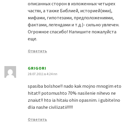
описанных сторон в изложенных четырех
частях, а также Библией, историей(ями),
мифами, гипотезами, предположениями,
фактами, легендами и т.д.)- сильно увлечен.
Огромное спасибо! Напишите пожалуйста
еще.
Ответить
GRIGORI
28.07.2011 в 4:24 пп
spasiba bolshoe!! nado kak mojno mnogim eto
hitat!! potomushto 70% nasilenie nihevo ne
znaiut!! hto ia hitaiu ohin opasnim. i gubitelno
dlia nashe civilizatii!!!!!
Ответить