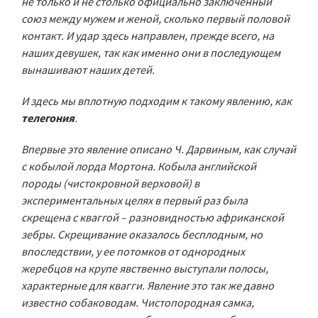
не только и не столько официально заключенный
союз между мужем и женой, сколько первый половой
контакт. И удар здесь направлен, прежде всего, на
наших девушек, так как именно они в последующем
вынашивают наших детей.
И здесь мы вплотную подходим к такому явлению, как
телегония
.
Впервые это явление описано Ч. Дарвиным, как случай
с кобылой лорда Мортона. Кобыла английской
породы (чистокровной верховой) в
экспериментальных целях в первый раз была
скрещена с кваггой – разновидностью африканской
зебры. Скрещивание оказалось бесплодным, но
впоследствии, у ее потомков от однородных
жеребцов на крупе явственно выступали полосы,
характерные для квагги. Явление это так же давно
известно собаководам. Чистопородная самка,