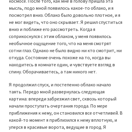
космосе. После того, как мне в голову пришла эта
мысль, подо мной появилось какое-то облако, и я
посмотрел вниз. Облако было довольно плотное, и я
не мог видеть, что оно скрывает. Я решил спуститься
вниз и поближе его рассмотреть. Когда я
соприкоснулся с этим облаком, у меня появилось
необычное ощущение того, что на меня смотрят
сотни глаз. Однако не было видно ни кто смотрит, ни
откуда. Состояние очень похоже на то, когда вы
находитесь в комнате один, и чувствуете взгляд в
спину. Оборачиваетесь, а там никого нет.
Я продолжил спуск, и постепенно облако начало
таять. Передо мной развернулась следующая
картина: впереди забрезжил свет, сквозь который
начали проступать очертания города. По мере
приближения к нему, он становился все отчетливей. В
какой-то момент я приблизился к нему вплотную, и
уперся в красивые ворота, ведущие в город. Я