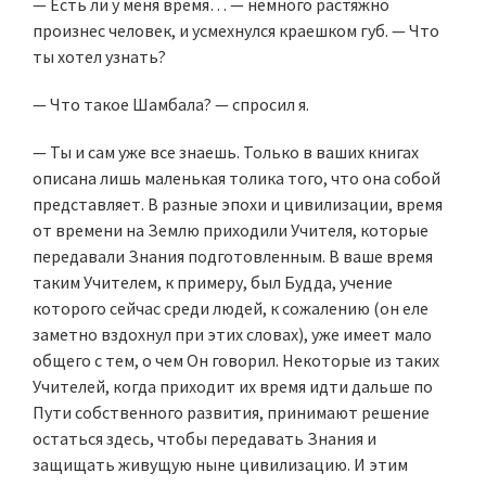
— Есть ли у меня время… — немного растяжно
произнес человек, и усмехнулся краешком губ. — Что
ты хотел узнать?
— Что такое Шамбала? — спросил я.
— Ты и сам уже все знаешь. Только в ваших книгах
описана лишь маленькая толика того, что она собой
представляет. В разные эпохи и цивилизации, время
от времени на Землю приходили Учителя, которые
передавали Знания подготовленным. В ваше время
таким Учителем, к примеру, был Будда, учение
которого сейчас среди людей, к сожалению (он еле
заметно вздохнул при этих словах), уже имеет мало
общего с тем, о чем Он говорил. Некоторые из таких
Учителей, когда приходит их время идти дальше по
Пути собственного развития, принимают решение
остаться здесь, чтобы передавать Знания и
защищать живущую ныне цивилизацию. И этим