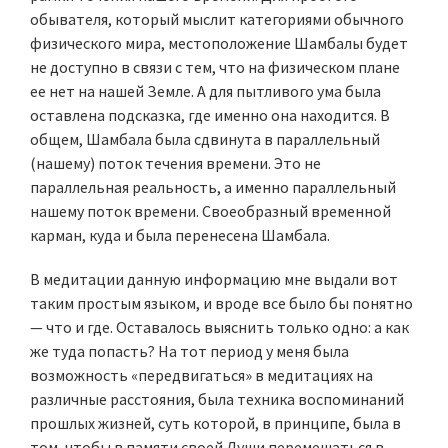
обывателя, который мыслит категориями обычного
физического мира, местоположение Шамбалы будет
не доступно в связи с тем, что на физическом плане
ее нет на нашей Земле. А для пытливого ума была
оставлена подсказка, где именно она находится. В
общем, Шамбала была сдвинута в параллельный
(нашему) поток течения времени. Это не
параллельная реальность, а именно параллельный
нашему поток времени. Своеобразный временной
карман, куда и была перенесена Шамбала.
В медитации данную информацию мне выдали вот
таким простым языком, и вроде все было бы понятно
— что и где. Оставалось выяснить только одно: а как
же туда попасть? На тот период у меня была
возможность «передвигаться» в медитациях на
различные расстояния, была техника воспоминаний
прошлых жизней, суть которой, в принципе, была в
том, чтобы в памяти своей Души перемешаться в