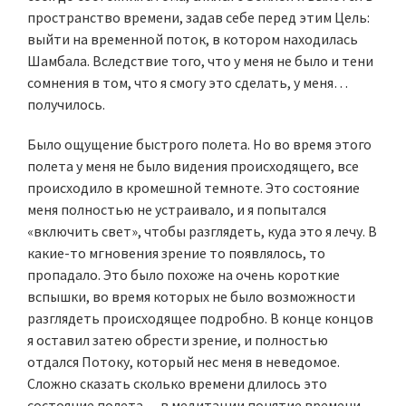
пространство времени, задав себе перед этим Цель:
выйти на временной поток, в котором находилась
Шамбала. Вследствие того, что у меня не было и тени
сомнения в том, что я смогу это сделать, у меня…
получилось.
Было ощущение быстрого полета. Но во время этого
полета у меня не было видения происходящего, все
происходило в кромешной темноте. Это состояние
меня полностью не устраивало, и я попытался
«включить свет», чтобы разглядеть, куда это я лечу. В
какие-то мгновения зрение то появлялось, то
пропадало. Это было похоже на очень короткие
вспышки, во время которых не было возможности
разглядеть происходящее подробно. В конце концов
я оставил затею обрести зрение, и полностью
отдался Потоку, который нес меня в неведомое.
Сложно сказать сколько времени длилось это
состояние полета — в медитации понятие времени