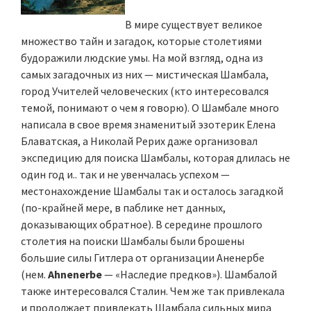
В мире существует великое
множество тайн и загадок, которые столетиями
будоражили людские умы. На мой взгляд, одна из
самых загадочных из них — мистическая Шамбала,
город Учителей человеческих (кто интересовался
темой, понимают о чем я говорю). О Шамбале много
написала в свое время знаменитый эзотерик Елена
Блаватская, а Николай Рерих даже организовал
экспедицию для поиска Шамбалы, которая длилась не
один год и.. так и не увенчалась успехом —
местонахождение Шамбалы так и осталось загадкой
(по-крайней мере, в паблике нет данных,
доказывающих обратное). В середине прошлого
столетия на поиски Шамбалы были брошены
большие силы Гитлера от организации Аненербе
(нем.
Ahnenerbe
— «Наследие предков»). Шамбалой
также интересовался Сталин. Чем же так привлекала
и продолжает привлекать Шамбала сильных мира