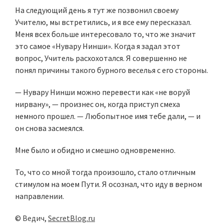
На следующий день я тут же позвонил своему
Учителю, мы встретились, и я все ему пересказал.
Меня всех больше интересовало то, что же значит
это самое «Нувару Нинши». Когда я задал этот
вопрос, Учитель расхохотался. Я совершенно не
понял причины такого бурного веселья с его стороны.
— Нувару Нинши можно перевести как «не воруй
нирвану», — произнес он, когда приступ смеха
немного прошел. — Любопытное имя тебе дали, — и
он снова засмеялся.
Мне было и обидно и смешно одновременно.
То, что со мной тогда произошло, стало отличным
стимулом на моем Пути. Я осознал, что иду в верном
направлении.
©
Ведич
,
SecretBlog.ru