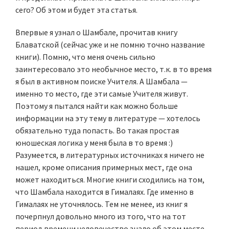
сего? Об этом и будет эта статья.
Впервые я узнал о Шамбале, прочитав книгу
Блаватской (сейчас уже и не помню точно название
книги). Помню, что меня очень сильно
заинтересовало это необычное место, т.к. в то время
я был в активном поиске Учителя. А Шамбала —
именно то место, где эти самые Учителя живут.
Поэтому я пытался найти как можно больше
информации на эту тему в литературе — хотелось
обязательно туда попасть. Во такая простая
юношеская логика у меня была в то время :)
Разумеется, в литературных источниках я ничего не
нашел, кроме описания примерных мест, где она
может находиться. Многие книги сходились на том,
что Шамбала находится в Гималаях. Где именно в
Гималаях не уточнялось. Тем не менее, из книг я
почерпнул довольно много из того, что на тот
период времени человечество знало об этом месте