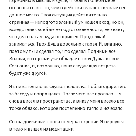
Гармонию в мыслях и Душе, чтобы в полной мере
осознавать все то, чем в действительности является
данное место. Твоя ситуация действительно
странная — неподготовленный ум нашел вход, но он,
вследствие своей же неподготовленности, не знает,
что делать там, куда он пришел. Продолжай
заниматься. Твоя Душа довольно старая. И, видимо,
поэтому ты и сделал то, что сделал. Подними все
Знания, которыми уже обладает твоя Душа, в свое
Сознание, и, возможно, наша следующая встреча
будет уже другой.
Я внимательно выслушал человека. Поблагодарил его
за беседу и попрощался. После чего все пропало — я
снова висел в пространстве, а внизу меня висело все
то же облако, которое постепенно таяло и исчезало.
Снова движение, снова померкло зрение. Я вернулся
в тело и вышел из медитации.