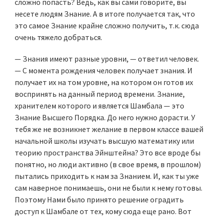
сложно попасть? Ведь, как вы сами говорите, вы
несете людям Знание. А в итоге получается так, что
это самое Знание крайне сложно получить, т.к. сюда
очень тяжело добраться.
— Знания имеют разные уровни, — ответил человек.
— С момента рождения человек получает знания. И
получает их на том уровне, на котором он готов их
воспринять на данный период времени. Знание,
хранителем которого и является Шамбала — это
Знание Высшего Порядка. До него нужно дорасти. У
тебя же не возникнет желание в первом классе вашей
начальной школы изучать высшую математику или
теорию пространства Эйнштейна? Это все вроде бы
понятно, но люди активно (в свое время, в прошлом)
пытались приходить к нам за Знанием. И, как ты уже
сам наверное понимаешь, они не были к нему готовы.
Поэтому Нами было принято решение оградить
доступ к Шамбале от тех, кому сюда еще рано. Вот