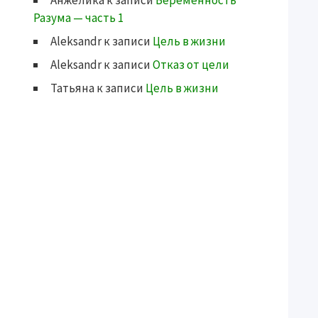
Анжелика
к записи
Беременность
Разума — часть 1
Aleksandr
к записи
Цель в жизни
Aleksandr
к записи
Отказ от цели
Татьяна
к записи
Цель в жизни