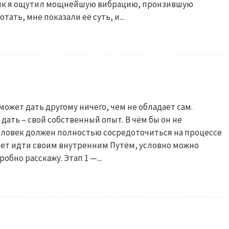
актик я ощутил мощнейшую вибрацию, пронзившую
тать, мне показали её суть, и...
 может дать другому ничего, чем не обладает сам.
дать – свой собственный опыт. В чём бы он не
человек должен полностью сосредоточиться на процессе
очет идти своим внутренним Путём, условно можно
обно расскажу. Этап 1 —...