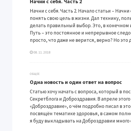
Начни с себя. Часть 2
Начни с себя. Часть 2. Начало статьи – Начни 
понять свою цель в жизни. Дал технику, по
делать правильный выбор. Это, в конечном 
Путь – это постоянное и непрерывное след
просто, что даже не верится, верно? Но это д
08. 11. 2018
ОБЩЕЕ
Одна новость и один ответ на вопрос
Статью хочу начать с вопроса, который в п
Секретблога и Доброздравия. В апреле этого
«Доброздравие», о чём подробно писал в этой
посвящён тематике здоровья, в самом полно
я буду выкладывать на Доброздравии много с