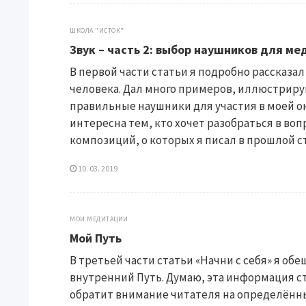
ШКОЛА "ИСТОК"
Звук – часть 2: выбор наушников для м
В первой части статьи я подробно рассказал 
человека. Дал много примеров, иллюстрирую
правильные наушники для участия в моей о
интересна тем, кто хочет разобраться в во
композиций, о которых я писал в прошлой с
10. 03. 2019
МОИ МЕДИТАЦИИ
Мой Путь
В третьей части статьи «Начни с себя» я обе
внутренний Путь. Думаю, эта информация с
обратит внимание читателя на определённы