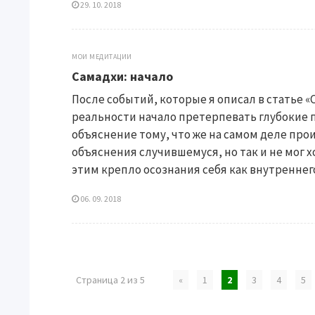
29. 10. 2018
МОИ МЕДИТАЦИИ
Самадхи: начало
После событий, которые я описал в статье 
реальности начало претерпевать глубокие 
объяснение тому, что же на самом деле пр
объяснения случившемуся, но так и не мог х
этим крепло осознания себя как внутреннего Я
06. 09. 2018
Страница 2 из 5
«
1
2
3
4
5