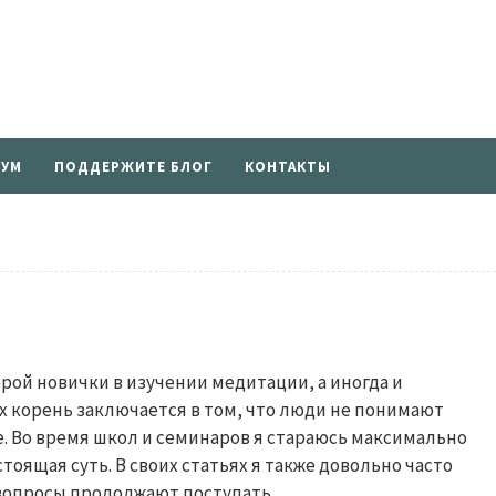
УМ
ПОДДЕРЖИТЕ БЛОГ
КОНТАКТЫ
орой новички в изучении медитации, а иногда и
х корень заключается в том, что люди не понимают
е. Во время школ и семинаров я стараюсь максимально
тоящая суть. В своих статьях я также довольно часто
вопросы продолжают поступать....