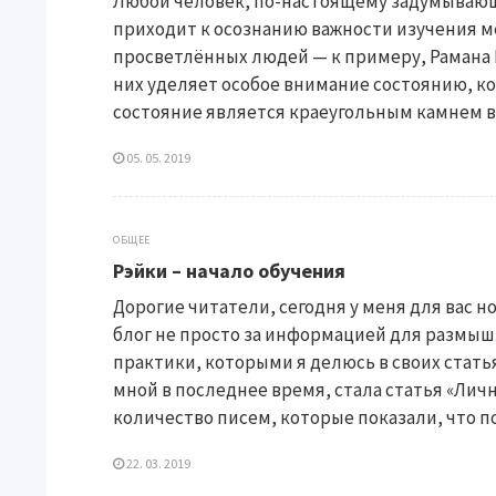
Любой человек, по-настоящему задумывающ
приходит к осознанию важности изучения м
просветлённых людей — к примеру, Рамана 
них уделяет особое внимание состоянию, ко
состояние является краеугольным камнем в 
05. 05. 2019
ОБЩЕЕ
Рэйки – начало обучения
Дорогие читатели, сегодня у меня для вас н
блог не просто за информацией для размыш
практики, которыми я делюсь в своих стать
мной в последнее время, стала статья «Лич
количество писем, которые показали, что по
22. 03. 2019