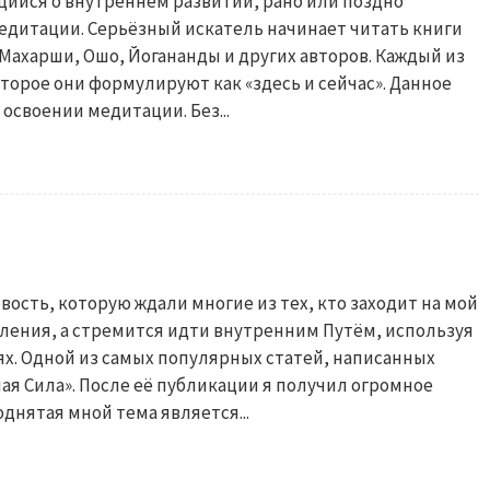
ийся о внутреннем развитии, рано или поздно
едитации. Серьёзный искатель начинает читать книги
Махарши, Ошо, Йогананды и других авторов. Каждый из
торое они формулируют как «здесь и сейчас». Данное
освоении медитации. Без...
овость, которую ждали многие из тех, кто заходит на мой
ления, а стремится идти внутренним Путём, используя
ях. Одной из самых популярных статей, написанных
ная Сила». После её публикации я получил огромное
днятая мной тема является...