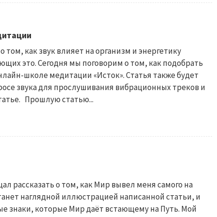
едитации
о том, как звук влияет на организм и энергетику
щих это. Сегодня мы поговорим о том, как подобрать
нлайн-школе медитации «Исток». Статья также будет
просе звука для прослушивания вибрационных треков и
татье. Прошлую статью...
щал рассказать о том, как Мир вывел меня самого на
танет наглядной иллюстрацией написанной статьи, и
е знаки, которые Мир даёт встающему на Путь. Мой